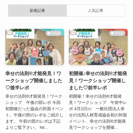
新着記事
人気記事
未分類
未分類
幸せの法則®才能発見！ワ
初開催♪幸せの法則®才能発
ークショップ開催しました
見！ワークショップ開催し
♡後半レポ
ました♡前半レポ
幸せの法則®才能発見！ワーク
初開催！幸せの法則®才能発
ショップ 午後の部レポ 今回
見！ワークショップ 午前中レ
初開催だった協会の対面イベン
ポ 4月2日㈰ 一般社団法人幸
ト。午後の部のレポをご紹介し
せの法則人材育成協会初の対面
ます。 午前の部のレポは下記
イベント、幸せの法則®才能発
よりご覧下さい。 htt...
見ワークショップを開催...