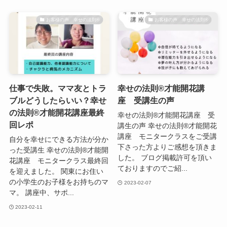
お客様の声 幸せの法則®︎
お客様の声 幸せの法則®︎
仕事で失敗。ママ友とトラ
幸せの法則®才能開花講
ブルどうしたらいい？幸せ
座 受講生の声
の法則®才能開花講座最終
幸せの法則®才能開花講座 受
回レポ
講生の声 幸せの法則®才能開花
講座 モニタークラスをご受講
自分を幸せにできる方法が分か
下さった方よりご感想を頂きま
った受講生 幸せの法則®才能開
した。 ブログ掲載許可を頂い
花講座 モニタークラス最終回
ておりますのでご紹...
を迎えました。 関東にお住い
の小学生のお子様をお持ちのマ
2023-02-07
マ。 講座中、サポ...
2023-02-11