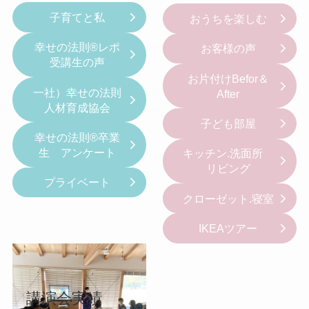
子育てと私
おうちを楽しむ
幸せの法則®レポ
お客様の声
受講生の声
お片付けBefor＆
一社）幸せの法則
After
人材育成協会
子ども部屋
幸せの法則®卒業
生 アンケート
キッチン.洗面所
リビング
プライベート
クローゼット.寝室
IKEAツアー
講演会実績