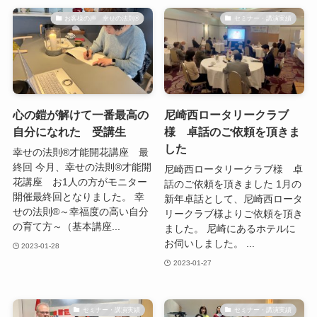
お客様の声 幸せの法則®︎
セミナー・講演実績
心の鎧が解けて一番最高の
尼崎西ロータリークラブ
自分になれた 受講生
様 卓話のご依頼を頂きま
した
幸せの法則®才能開花講座 最
終回 今月、幸せの法則®才能開
尼崎西ロータリークラブ様 卓
花講座 お1人の方がモニター
話のご依頼を頂きました 1月の
開催最終回となりました。 幸
新年卓話として、尼崎西ロータ
せの法則®～幸福度の高い自分
リークラブ様よりご依頼を頂き
の育て方～（基本講座...
ました。 尼崎にあるホテルに
お伺いしました。 ...
2023-01-28
2023-01-27
セミナー・講演実績
セミナー・講演実績