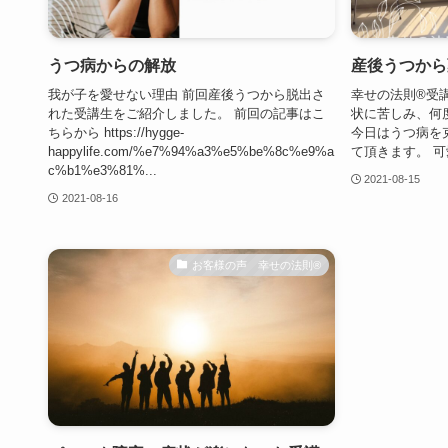
うつ病からの解放
産後うつから
我が子を愛せない理由 前回産後うつから脱出さ
幸せの法則®受
れた受講生をご紹介しました。 前回の記事はこ
状に苦しみ、何
ちらから https://hygge-
今日はうつ病を
happylife.com/%e7%94%a3%e5%be%8c%e9%a
て頂きます。 可愛
c%b1%e3%81%...
2021-08-15
2021-08-16
お客様の声 幸せの法則®︎