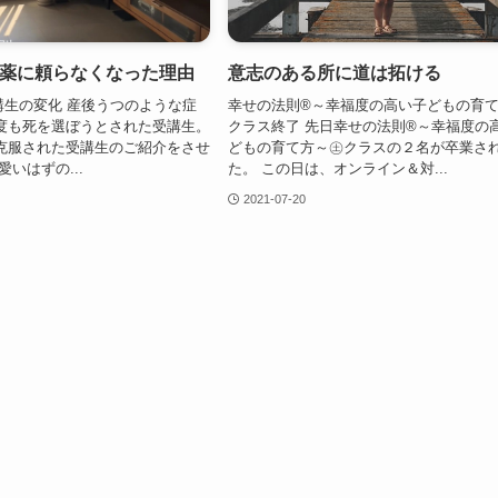
薬に頼らなくなった理由
意志のある所に道は拓ける
講生の変化 産後うつのような症
幸せの法則®～幸福度の高い子どもの育
度も死を選ぼうとされた受講生。
クラス終了 先日幸せの法則®～幸福度の
克服された受講生のご紹介をさせ
どもの育て方～㊏クラスの２名が卒業さ
いはずの...
た。 この日は、オンライン＆対...
2021-07-20